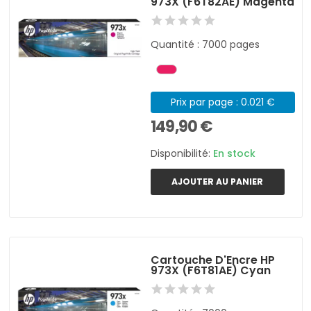
973X (F6T82AE) Magenta
Quantité : 7000 pages
Prix par page : 0.021 €
149,90 €
Disponibilité:
En stock
AJOUTER AU PANIER
Cartouche D'Encre HP
973X (F6T81AE) Cyan