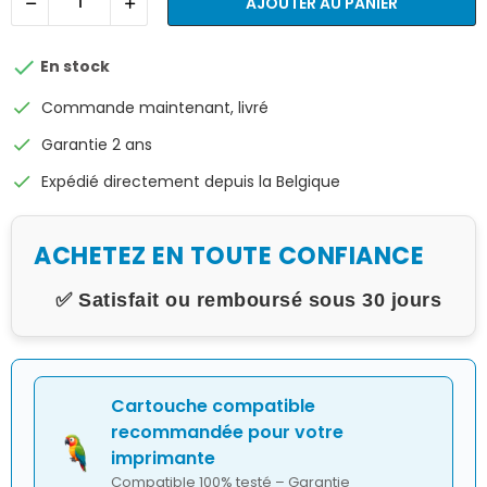
AJOUTER AU PANIER

En stock
check
Commande maintenant, livré
check
Garantie 2 ans
check
Expédié directement depuis la Belgique
ACHETEZ EN TOUTE CONFIANCE
✅ Satisfait ou remboursé sous 30 jours
Cartouche compatible
recommandée pour votre
imprimante
Compatible 100% testé – Garantie