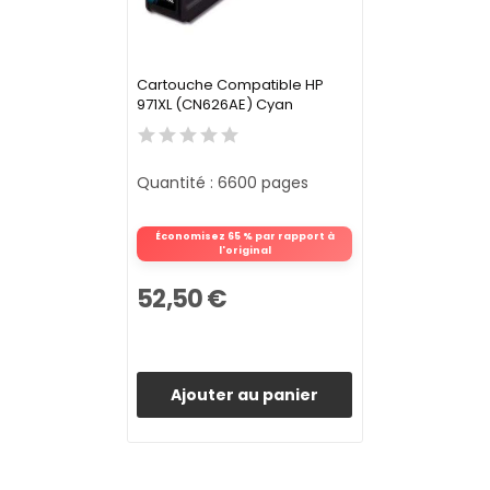
Cartouche Compatible HP
971XL (CN626AE) Cyan
Quantité : 6600 pages
Économisez 65 % par rapport à
l'original
52,50 €
Ajouter au panier