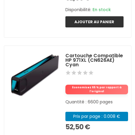
Disponibilité:
En stock
AJOUTER AU PANIER
Cartouche Compatible
HP 971XL (CN626AE)
Cyan
Économisez 65 % par rapport à
l'original
Quantité : 6600 pages
Prix par page : 0.008 €
52,50 €