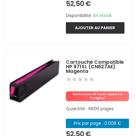
52,50 €
Disponibilité:
En stock
AJOUTER AU PANIER
Cartouche Compatible
HP 971XL (CN627AE)
Magenta
Économisez 65 % par rapport à
l'original
Quantité : 6600 pages
Prix par page : 0.008 €
52,50 €