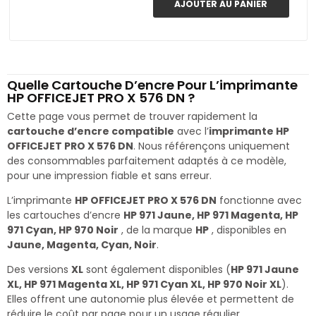
AJOUTER AU PANIER
Quelle Cartouche D’encre Pour L’imprimante
HP OFFICEJET PRO X 576 DN ?
Cette page vous permet de trouver rapidement la
cartouche d’encre compatible
avec l’
imprimante HP
OFFICEJET PRO X 576 DN
. Nous référençons uniquement
des consommables parfaitement adaptés à ce modèle,
pour une impression fiable et sans erreur.
L’imprimante
HP OFFICEJET PRO X 576 DN
fonctionne avec
les cartouches d’encre
HP 971 Jaune, HP 971 Magenta, HP
971 Cyan, HP 970 Noir
, de la marque
HP
, disponibles en
Jaune, Magenta, Cyan, Noir
.
Des versions
XL
sont également disponibles (
HP 971 Jaune
XL, HP 971 Magenta XL, HP 971 Cyan XL, HP 970 Noir XL
).
Elles offrent une autonomie plus élevée et permettent de
réduire le coût par page pour un usage régulier.