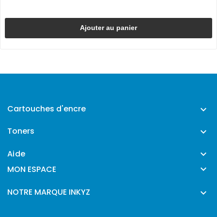
Ajouter au panier
Cartouches d'encre

Toners

Aide


MON ESPACE
NOTRE MARQUE INKYZ
