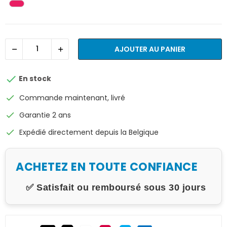
AJOUTER AU PANIER

En stock
check
Commande maintenant, livré
check
Garantie 2 ans
check
Expédié directement depuis la Belgique
ACHETEZ EN TOUTE CONFIANCE
✅ Satisfait ou remboursé sous 30 jours