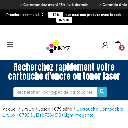
Commandez avant 15h, livré demain.
Garantie à vie sur no
Première commande ? :
-10%
sur tous nos produits avec le code
INK10
0
Recherchez rapidement votre
cartouche d'encre ou toner laser
Accueil
EPSON
Epson T079 série
Cartouche Compatible
EPSON T0796 (C13T07964010) Light magenta