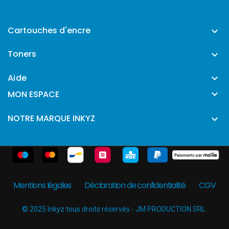
Cartouches d'encre

Toners

Aide


MON ESPACE
NOTRE MARQUE INKYZ

Mentions légales
Déclaration de confidentialité
CGV
© 2025 Inkyz tous droits réservés - JM PRODUCTION SRL