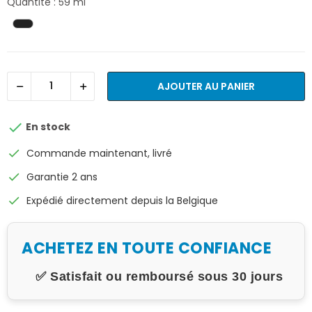
Quantité : 59 ml
AJOUTER AU PANIER

En stock
check
Commande maintenant, livré
check
Garantie 2 ans
check
Expédié directement depuis la Belgique
ACHETEZ EN TOUTE CONFIANCE
✅ Satisfait ou remboursé sous 30 jours