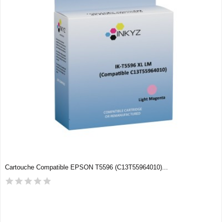
Cartouche Compatible EPSON T5596 (C13T55964010)...