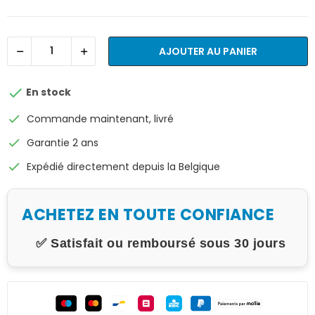
AJOUTER AU PANIER

En stock
check
Commande maintenant, livré
check
Garantie 2 ans
check
Expédié directement depuis la Belgique
ACHETEZ EN TOUTE CONFIANCE
✅ Satisfait ou remboursé sous 30 jours