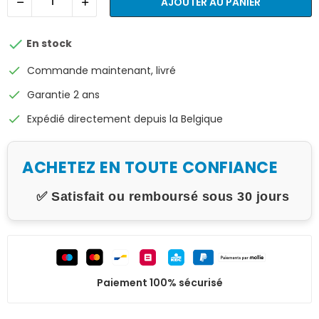
AJOUTER AU PANIER

En stock
check
Commande maintenant, livré
check
Garantie 2 ans
check
Expédié directement depuis la Belgique
ACHETEZ EN TOUTE CONFIANCE
✅ Satisfait ou remboursé sous 30 jours
Paiement 100% sécurisé