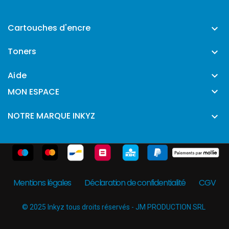
Cartouches d'encre

Toners

Aide


MON ESPACE
NOTRE MARQUE INKYZ

Mentions légales
Déclaration de confidentialité
CGV
© 2025 Inkyz tous droits réservés - JM PRODUCTION SRL