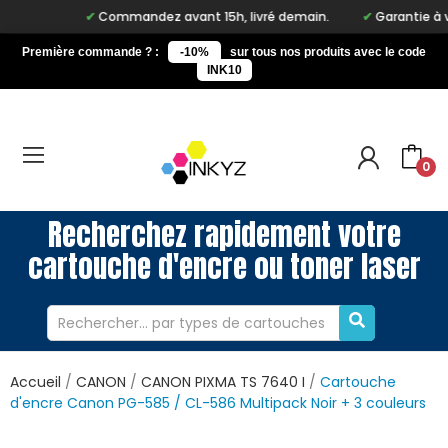
Commandez avant 15h, livré demain.
Garantie à vie su
Première commande ? :
-10%
sur tous nos produits avec le code
INK10
0
Recherchez rapidement votre
cartouche d'encre ou toner laser
Accueil
CANON
CANON PIXMA TS 7640 I
Cartouche
d'encre Canon PG-585 / CL-586 Multipack Noir + 3 couleurs