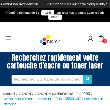
ré demain.
Garantie à vie sur notre marque Inkyz
Livraison
Première commande ? :
-10%
sur tous nos produits avec le code
INK10
0
Recherchez rapidement votre
cartouche d'encre ou toner laser
Accueil
CANON
CANON IMAGEPROGRAF PRO 1000
Cartouche d'Encre Canon PFI-1000 (0556C001) Optimizeur
Chrome