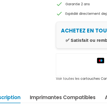
check
Garantie 2 ans
check
Expédié directement depu
ACHETEZ EN TO
✅ Satisfait ou rem
Voir toutes les
cartouches Ca
cription
Imprimantes Compatibles