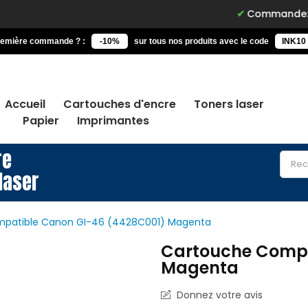
Commandez avant 15h, 
remière commande ? :
-10%
sur tous nos produits avec le code
INK10
Accueil
Cartouches d'encre
Toners laser
Papier
Imprimantes
re
laser
patible Canon GI-46 (4428C001) Magenta
Cartouche Compa
Magenta
Donnez votre avis