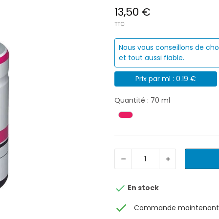
13,50 €
TTC
Nous vous conseillons de cho
et tout aussi fiable.
Prix par ml : 0.19 €
Quantité : 70 ml

En stock
check
Commande maintenant, 