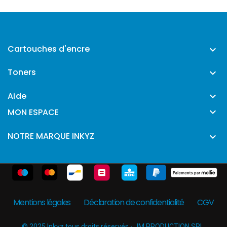
Cartouches d'encre

Toners

Aide


MON ESPACE
NOTRE MARQUE INKYZ

Mentions légales
Déclaration de confidentialité
CGV
© 2025 Inkyz tous droits réservés - JM PRODUCTION SRL