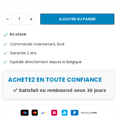
AJOUTER AU PANIER

En stock
check
Commande maintenant, livré
check
Garantie 2 ans
check
Expédié directement depuis la Belgique
ACHETEZ EN TOUTE CONFIANCE
✅ Satisfait ou remboursé sous 30 jours