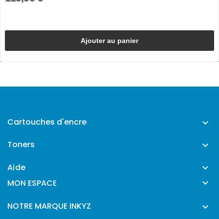
Ajouter au panier
Cartouches d'encre

Toners

Aide


MON ESPACE
NOTRE MARQUE INKYZ
