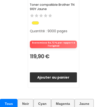
Toner compatible Brother TN
910Y Jaune
Quantité : 9000 pages
Économisez 64,72 % par rapport à
l'original
119,90 €
Ajouter au panier
Tous
Noir
Cyan
Magenta
Jaune