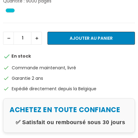
Quantité : 9000 pages
AJOUTER AU PANIER

En stock
check
Commande maintenant, livré
check
Garantie 2 ans
check
Expédié directement depuis la Belgique
ACHETEZ EN TOUTE CONFIANCE
✅ Satisfait ou remboursé sous 30 jours