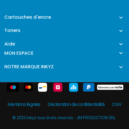
Cartouches d'encre

Toners

Aide


MON ESPACE
NOTRE MARQUE INKYZ

Mentions légales
Déclaration de confidentialité
CGV
© 2025 Inkyz tous droits réservés - JM PRODUCTION SRL