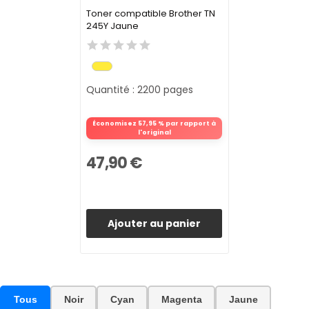
Toner compatible Brother TN
245Y Jaune
Quantité : 2200 pages
Économisez 57,95 % par rapport à
l'original
47,90 €
Ajouter au panier
Tous
Noir
Cyan
Magenta
Jaune