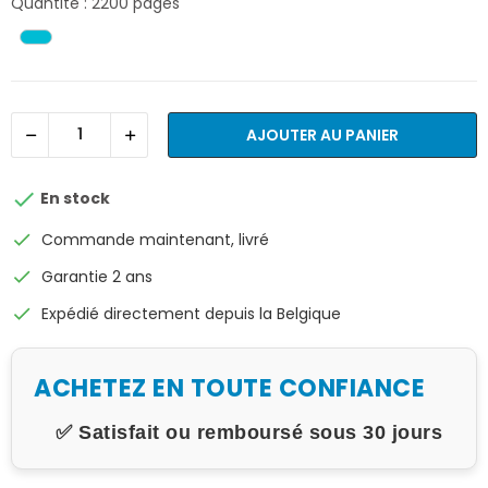
Quantité : 2200 pages
AJOUTER AU PANIER

En stock
check
Commande maintenant, livré
check
Garantie 2 ans
check
Expédié directement depuis la Belgique
ACHETEZ EN TOUTE CONFIANCE
✅ Satisfait ou remboursé sous 30 jours