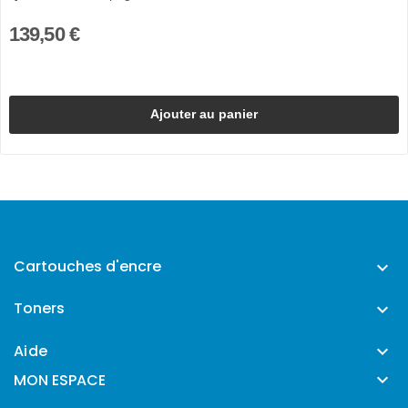
139,50 €
Ajouter au panier
Cartouches d'encre

Toners

Aide


MON ESPACE