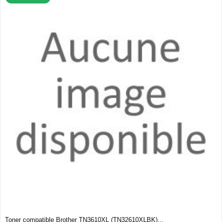
Toner compatible Brother TN3610XL (TN32610XLBK)...