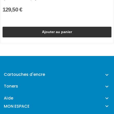
129,50 €
Ajouter au panier
Cartouches d'encre

Toners

Aide


MON ESPACE