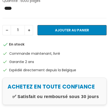
Quantité : 5000 pages
AJOUTER AU PANIER

En stock
check
Commande maintenant, livré
check
Garantie 2 ans
check
Expédié directement depuis la Belgique
ACHETEZ EN TOUTE CONFIANCE
✅ Satisfait ou remboursé sous 30 jours