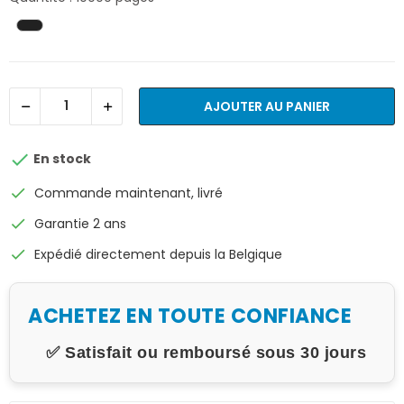
AJOUTER AU PANIER

En stock
check
Commande maintenant, livré
check
Garantie 2 ans
check
Expédié directement depuis la Belgique
ACHETEZ EN TOUTE CONFIANCE
✅ Satisfait ou remboursé sous 30 jours