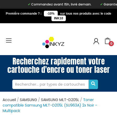
Commandez avant 15h, livré demain.
Garantie à
Première commande ? :
-10%
sur tous nos produits avec le code
INK10
0
Recherchez rapidement votre
cartouche d'encre ou toner laser
Accueil
SAMSUNG
SAMSUNG MLT-D205L
Toner
compatible Samsung MLT-D205L (SU963A) 2x Noir -
Multipack