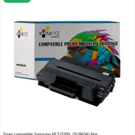
Toner compatible Samsung MLT-D205L (SU963A) Noir