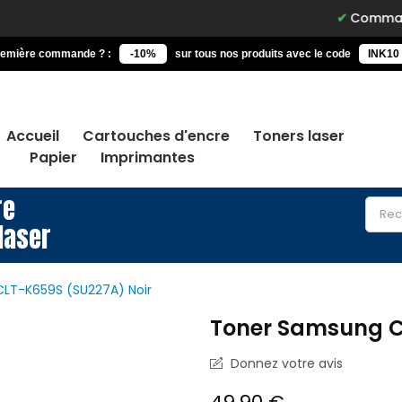
Commandez avant
remière commande ? :
-10%
sur tous nos produits avec le code
INK10
Accueil
Cartouches d'encre
Toners laser
Papier
Imprimantes
re
laser
LT-K659S (SU227A) Noir
Toner Samsung C
Donnez votre avis