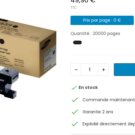
49,90 €
TTC
Prix par page : 0 €
Quantité : 20000 pages

En stock
check
Commande maintenant, 
check
Garantie 2 ans
check
Expédié directement depu