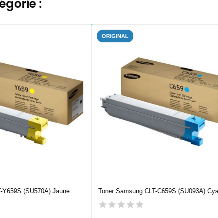
gorie :
ORIGINAL
-Y659S (SU570A) Jaune
Toner Samsung CLT-C659S (SU093A) Cy