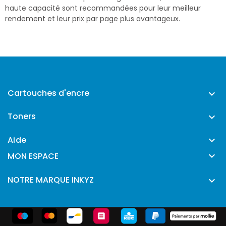
haute capacité sont recommandées pour leur meilleur
rendement et leur prix par page plus avantageux.
Cartouches d'encre

Toners

Aide


MON ESPACE
NOTRE MARQUE INKYZ
