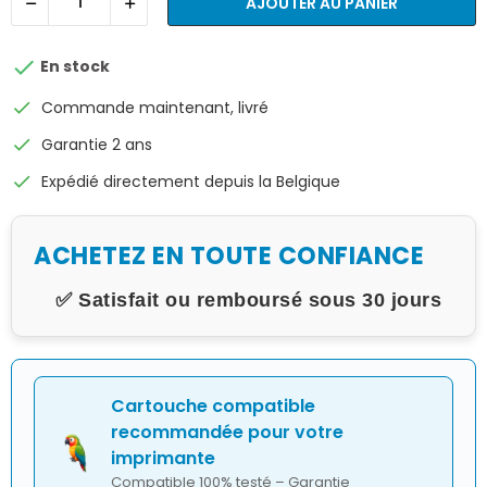
AJOUTER AU PANIER

En stock
check
Commande maintenant, livré
check
Garantie 2 ans
check
Expédié directement depuis la Belgique
ACHETEZ EN TOUTE CONFIANCE
✅ Satisfait ou remboursé sous 30 jours
Cartouche compatible
recommandée pour votre
imprimante
Compatible 100% testé – Garantie