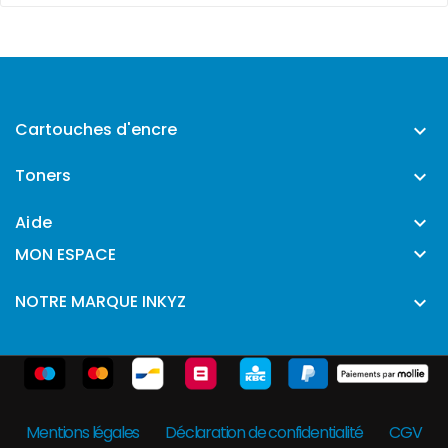
Cartouches d'encre

Toners

Aide


MON ESPACE
NOTRE MARQUE INKYZ

Mentions légales
Déclaration de confidentialité
CGV