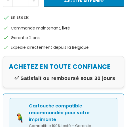
AJOUTER AU PANIER

En stock
check
Commande maintenant, livré
check
Garantie 2 ans
check
Expédié directement depuis la Belgique
ACHETEZ EN TOUTE CONFIANCE
✅ Satisfait ou remboursé sous 30 jours
Cartouche compatible
recommandée pour votre
imprimante
Compatible 100% testé – Garantie