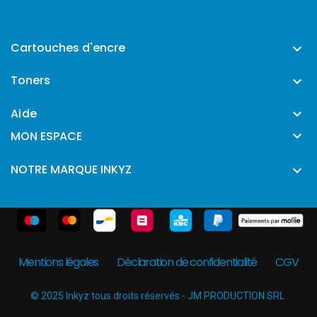
Cartouches d'encre

Toners

Aide


MON ESPACE
NOTRE MARQUE INKYZ

Mentions légales
Déclaration de confidentialité
CGV
© 2025 Inkyz tous droits réservés - JM PRODUCTION SRL