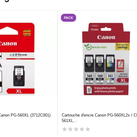
PACK
 Canon PG-560XL (3712C001)
Cartouche d'encre Canon PG-560XL2x / C
561XL...