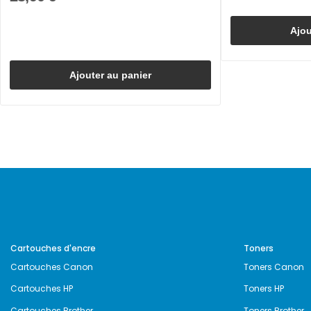
Ajou
Ajouter au panier
Cartouches d'encre
Toners
Cartouches Canon
Toners Canon
Cartouches HP
Toners HP
Cartouches Brother
Toners Brother