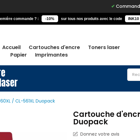
Commandez avant 15h,
remière commande ? :
-10%
sur tous nos produits avec le code
INK10
Accueil
Cartouches d'encre
Toners laser
Papier
Imprimantes
re
laser
60XL / CL-561XL Duopack
Cartouche d'enc
Duopack
Donnez votre avis