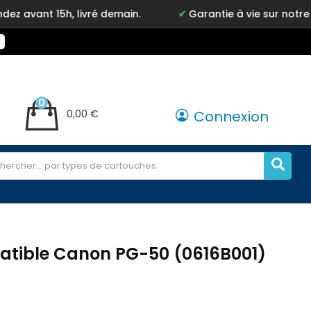
5h, livré demain.
Garantie à vie sur notre marque I
0
0,00 €
Connexion
tible Canon PG-50 (0616B001)