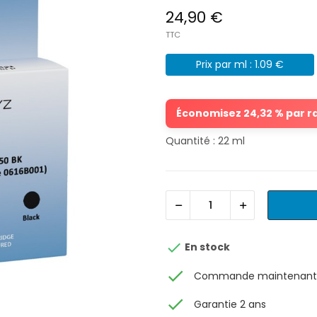
24,90 €
TTC
Prix par ml : 1.09 €
Économisez 24,32 % par rap
Quantité : 22 ml

En stock
check
Commande maintenant, 
check
Garantie 2 ans