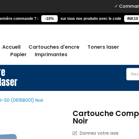
Commandez avant 1
remière commande ? :
-10%
sur tous nos produits avec le code
INK10
Accueil
Cartouches d'encre
Toners laser
Papier
Imprimantes
re
laser
-50 (0616B001) Noir
Cartouche Compa
Noir
Donnez votre avis