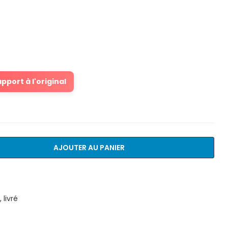
port à l'original
AJOUTER AU PANIER
livré