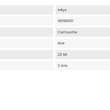
Inkyz
0616B001
Cartouche
Noir
22 Ml
2 Ans