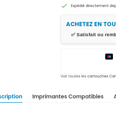
check
Expédié directement depu
ACHETEZ EN TO
✅ Satisfait ou rem
Voir toutes les
cartouches Ca
cription
Imprimantes Compatibles