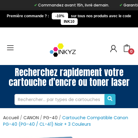
Commandez avant 15h, livré demain.
Garantie à v
Première commande ? :
-10%
sur tous nos produits avec le code
INK10
0
Recherchez rapidement votre
cartouche d'encre ou toner laser
Accueil
CANON
PG-40
Cartouche Compatible Canon
PG-40 (PG-40 / CL-41) Noir + 3 Couleurs