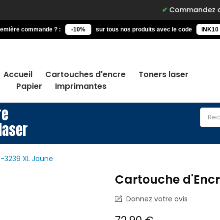
Commandez avant 15h, livr
remière commande ? :
-10%
sur tous nos produits avec le code
INK10
Accueil
Cartouches d'encre
Toners laser
Papier
Imprimantes
re
laser
C-3239 XL Jaune
Cartouche d'Encr
Donnez votre avis