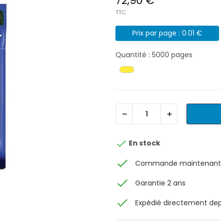
72,90 €
TTC
Prix par page : 0.01 €
Quantité : 5000 pages

En stock
check
Commande maintenant, 
check
Garantie 2 ans
check
Expédié directement depu