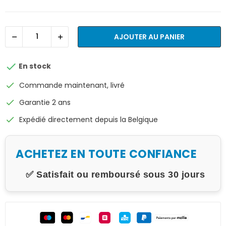
AJOUTER AU PANIER

En stock
check
Commande maintenant, livré
check
Garantie 2 ans
check
Expédié directement depuis la Belgique
ACHETEZ EN TOUTE CONFIANCE
✅ Satisfait ou remboursé sous 30 jours