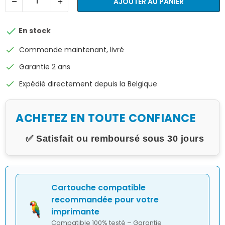
AJOUTER AU PANIER

En stock
check
Commande maintenant, livré
check
Garantie 2 ans
check
Expédié directement depuis la Belgique
ACHETEZ EN TOUTE CONFIANCE
✅ Satisfait ou remboursé sous 30 jours
Cartouche compatible
recommandée pour votre
imprimante
Compatible 100% testé – Garantie