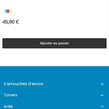
45,90 €
Ajouter au panier
Cartouches d'encre

Toners

Aide
