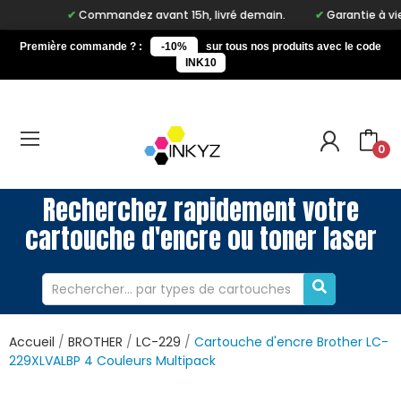
Commandez avant 15h, livré demain.
Garantie à vie su
Première commande ? :
-10%
sur tous nos produits avec le code
INK10
0
Recherchez rapidement votre
cartouche d'encre ou toner laser
Accueil
BROTHER
LC-229
Cartouche d'encre Brother LC-
229XLVALBP 4 Couleurs Multipack