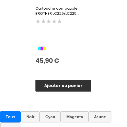
Cartouche compatible
BROTHER LC229/LC225...
45,90 €
Ajouter au panier
Tous
Noir
Cyan
Magenta
Jaune