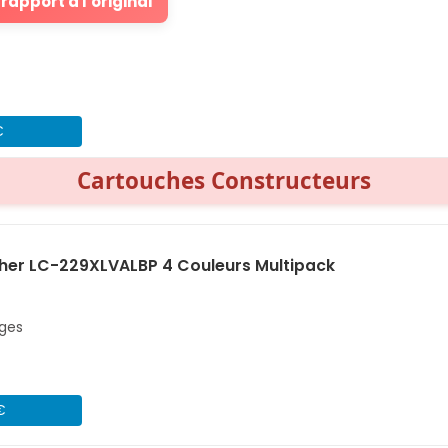
rapport à l'original
€
Cartouches Constructeurs
her LC-229XLVALBP 4 Couleurs Multipack
ages
€