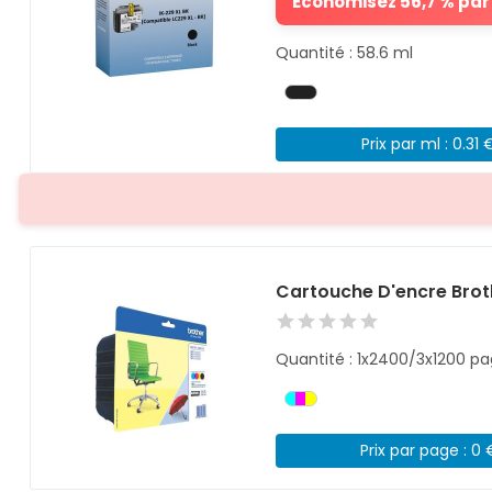
Économisez 56,7 % par 
Quantité : 58.6 ml
Prix par ml : 0.31 
Cartouche D'encre Brot
Quantité : 1x2400/3x1200 p
Prix par page : 0 