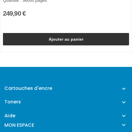
Quantité : 36000 pages
249,90 €
Ajouter au panier
Cartouches d'encre

Toners

Aide


MON ESPACE