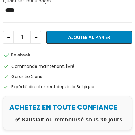
Quantité : 18000 pages
AJOUTER AU PANIER

En stock
check
Commande maintenant, livré
check
Garantie 2 ans
check
Expédié directement depuis la Belgique
ACHETEZ EN TOUTE CONFIANCE
✅ Satisfait ou remboursé sous 30 jours