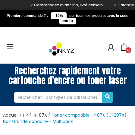
Commandez avant 15h, livré demain.
Garantie à vi
Première commande ? :
-10%
sur tous nos produits avec le code
INK10
0
Recherchez rapidement votre
cartouche d'encre ou toner laser
Accueil
HP
HP 87X
Toner compatible HP 87X (CF287X)
Noir Grande capacité - Multipack