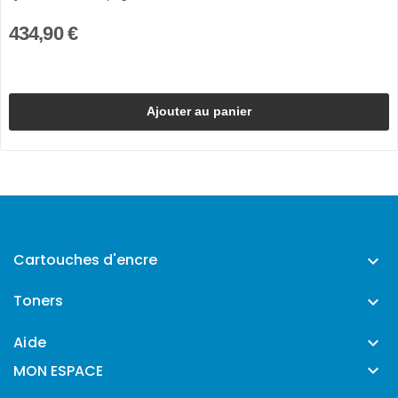
434,90 €
Ajouter au panier
Cartouches d'encre

Toners

Aide


MON ESPACE