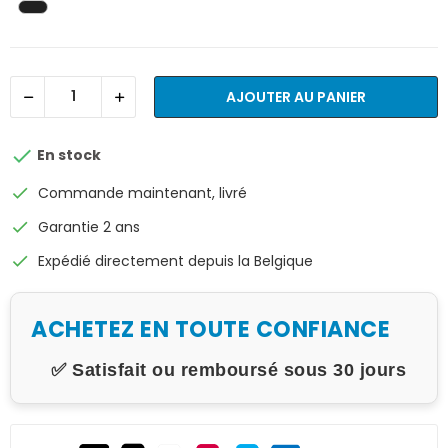
AJOUTER AU PANIER

En stock
check
Commande maintenant, livré
check
Garantie 2 ans
check
Expédié directement depuis la Belgique
ACHETEZ EN TOUTE CONFIANCE
✅ Satisfait ou remboursé sous 30 jours