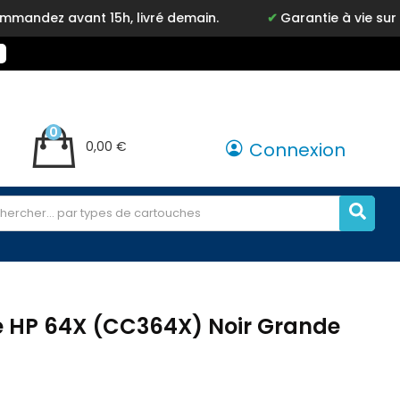
vant 15h, livré demain.
Garantie à vie sur notre m
0
0,00 €
Connexion
e HP 64X (CC364X) Noir Grande