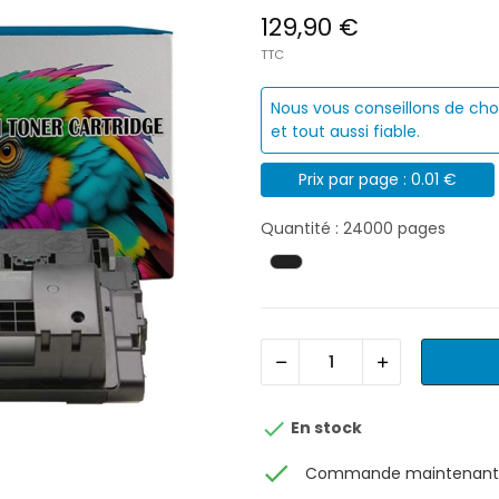
129,90 €
TTC
Nous vous conseillons de cho
et tout aussi fiable.
Prix par page : 0.01 €
Quantité : 24000 pages

En stock
check
Commande maintenant, 