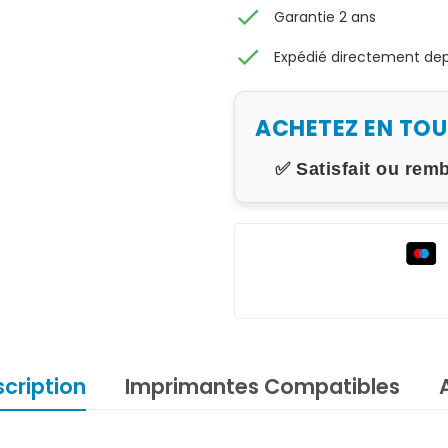
check
Garantie 2 ans
check
Expédié directement depu
ACHETEZ EN TO
✅ Satisfait ou rem
cription
Imprimantes Compatibles