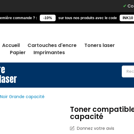
Commandez a
remière commande ? :
-10%
sur tous nos produits avec le code
INK10
Accueil
Cartouches d'encre
Toners laser
Papier
Imprimantes
re
laser
Noir Grande capacité
Toner compatibl
capacité
Donnez votre avis