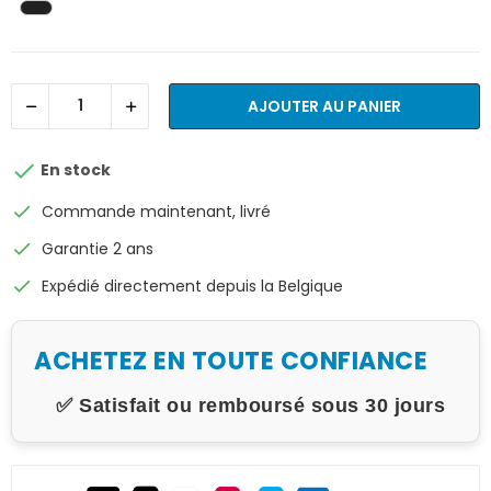
AJOUTER AU PANIER

En stock
check
Commande maintenant, livré
check
Garantie 2 ans
check
Expédié directement depuis la Belgique
ACHETEZ EN TOUTE CONFIANCE
✅ Satisfait ou remboursé sous 30 jours