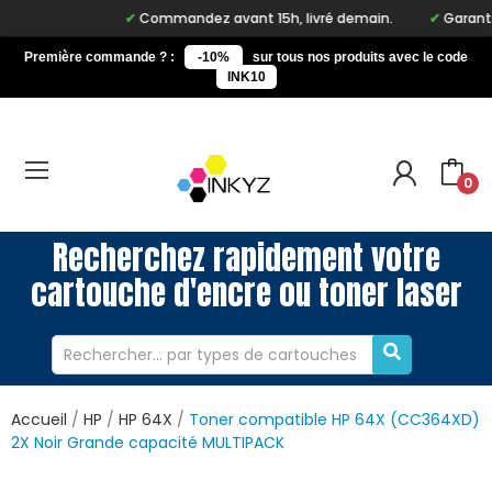
Commandez avant 15h, livré demain.
Garantie à
Première commande ? :
-10%
sur tous nos produits avec le code
INK10
0
Recherchez rapidement votre
cartouche d'encre ou toner laser
Accueil
HP
HP 64X
Toner compatible HP 64X (CC364XD)
2X Noir Grande capacité MULTIPACK