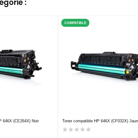
gorie :
COMPATIBLE
P 646X (CE264X) Noir
Toner compatible HP 646X (CF032X) Jau