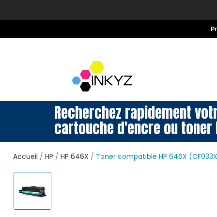
P
Recherchez rapidement vot
cartouche d'encre ou toner 
Accueil
HP
HP 646X
Toner compatible HP 646X (CF033