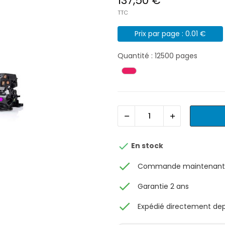
137,50 €
TTC
Prix par page : 0.01 €
Quantité : 12500 pages

En stock
check
Commande maintenant, 
check
Garantie 2 ans
check
Expédié directement depu