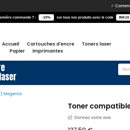
Commandez avan
remière commande ? :
-10%
sur tous nos produits avec le code
INK10
Accueil
Cartouches d'encre
Toners laser
Papier
Imprimantes
re
laser
X) Magenta
Toner compatibl
Donnez votre avis