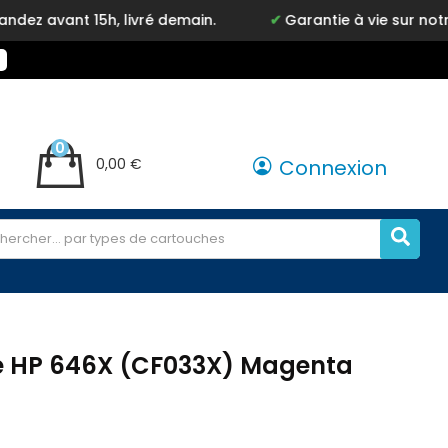
t 15h, livré demain.
Garantie à vie sur notre marq
0
0,00 €
Connexion
e HP 646X (CF033X) Magenta