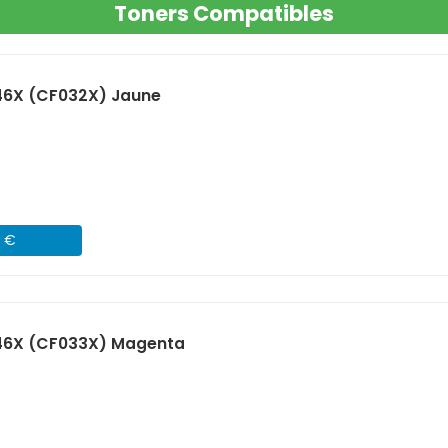
Toners Compatibles
46X (CF032X) Jaune
1 €
46X (CF033X) Magenta