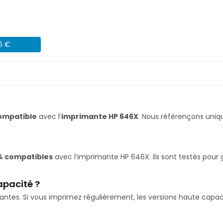
06 €
ompatible
avec l’
imprimante HP 646X
. Nous référençons un
% compatibles
avec l’imprimante HP 646X. Ils sont testés pour
apacité ?
isantes. Si vous imprimez régulièrement, les versions haute ca