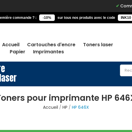
Commandez 
remière commande ? :
-10%
sur tous nos produits avec le code
INK10
Accueil
Cartouches d'encre
Toners laser
Papier
Imprimantes
re
laser
Toners pour imprimante HP 646
Accueil
HP
HP 646X