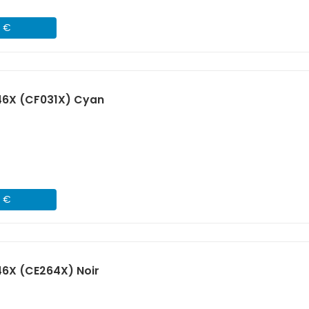
1 €
46X (CF031X) Cyan
1 €
46X (CE264X) Noir