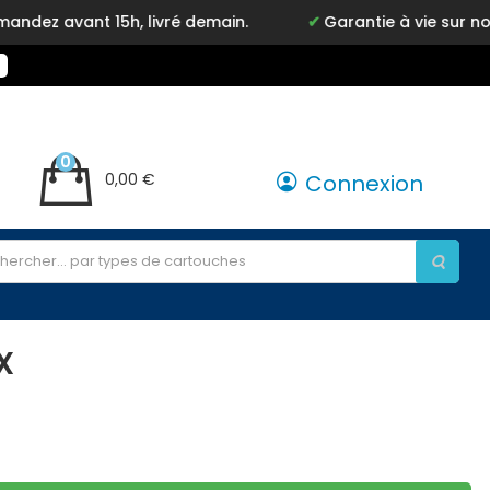
avant 15h, livré demain.
Garantie à vie sur notre m
0
0,00 €
Connexion
X