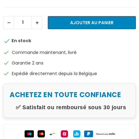
AJOUTER AU PANIER

En stock
check
Commande maintenant, livré
check
Garantie 2 ans
check
Expédié directement depuis la Belgique
ACHETEZ EN TOUTE CONFIANCE
✅ Satisfait ou remboursé sous 30 jours