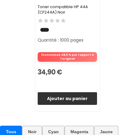
Toner compatible HP 44A
(CF244A) Noir
Quantité : 1000 pages
Économisez 48,6 % par rapport à
l'original
34,90 €
Ajouter au panier
Tous
Noir
Cyan
Magenta
Jaune