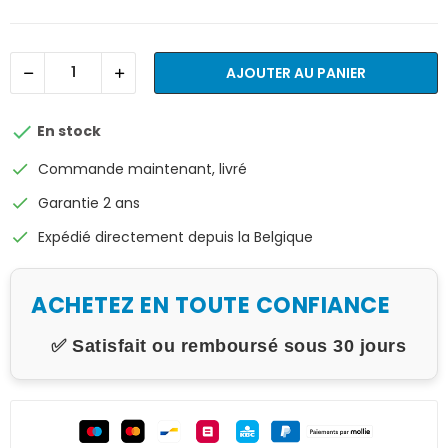
AJOUTER AU PANIER

En stock
check
Commande maintenant, livré
check
Garantie 2 ans
check
Expédié directement depuis la Belgique
ACHETEZ EN TOUTE CONFIANCE
✅ Satisfait ou remboursé sous 30 jours