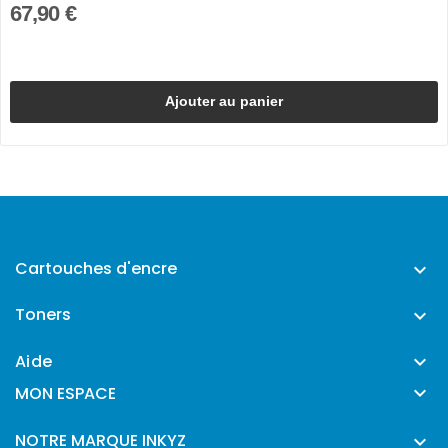
67,90 €
Ajouter au panier
Cartouches d'encre

Toners

Aide


MON ESPACE
NOTRE MARQUE INKYZ
