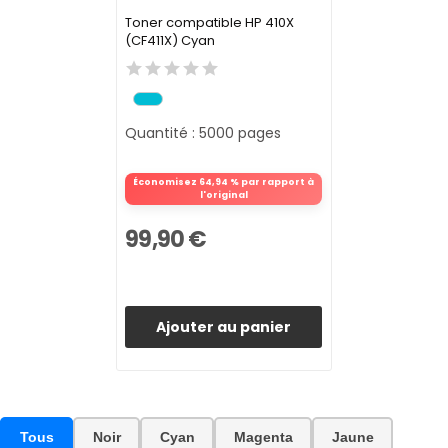
Toner compatible HP 410X
(CF411X) Cyan
Quantité : 5000 pages
Économisez 64,94 % par rapport à
l'original
99,90 €
Ajouter au panier
Tous
Noir
Cyan
Magenta
Jaune