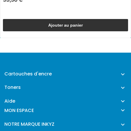
Ajouter au panier
Cartouches d'encre

Toners

Aide


MON ESPACE
NOTRE MARQUE INKYZ
