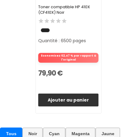
Toner compatible HP 410X
(CF410X) Noir
Quantité : 6500 pages
Économisez 62,47 % par rapport à
l'original
79,90 €
Ajouter au panier
Tous
Noir
Cyan
Magenta
Jaune