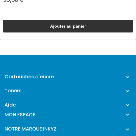
Ajouter au panier
Cartouches d'encre

Toners

Aide


MON ESPACE
NOTRE MARQUE INKYZ
