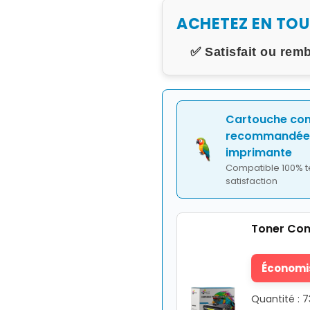
ACHETEZ EN TO
✅ Satisfait ou rem
Cartouche co
recommandée 
imprimante
Compatible 100% t
satisfaction
Toner Com
Économis
Quantité : 