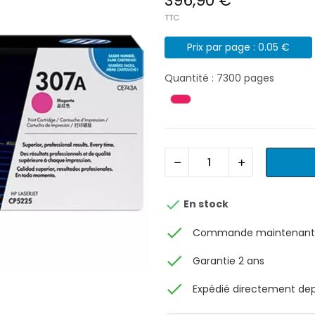
396,90 €
TTC
Prix par page : 0.05 €
Quantité : 7300 pages

En stock
check
Commande maintenant, 
check
Garantie 2 ans
check
Expédié directement depu