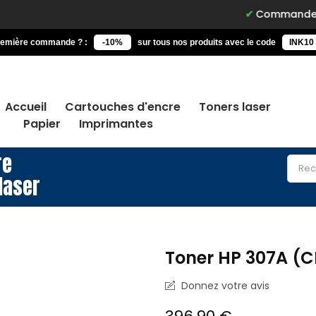
Commandez avant 15h, liv
remière commande ? :
-10%
sur tous nos produits avec le code
INK10
Accueil
Cartouches d'encre
Toners laser
Papier
Imprimantes
re
laser
Toner HP 307A (
Donnez votre avis