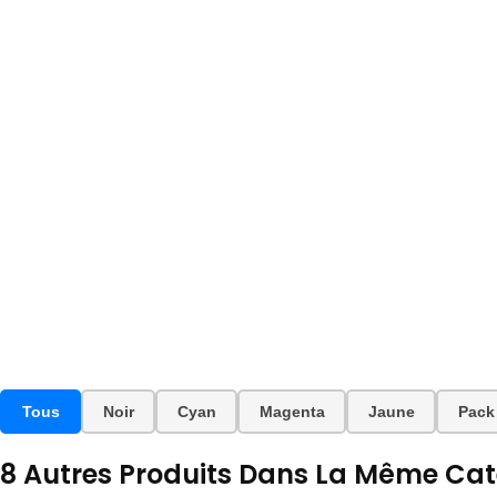
Tous
Noir
Cyan
Magenta
Jaune
Pack
8 Autres Produits Dans La Même Caté