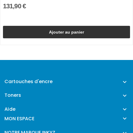
131,90 €
Ajouter au panier
Cartouches d'encre

Toners

Aide


MON ESPACE
NOTRE MARQUE INKYZ