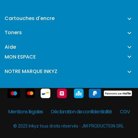
Cartouches d'encre

Toners

Aide


MON ESPACE
NOTRE MARQUE INKYZ

Mentions légales
Déclaration de confidentialité
CGV
© 2025 Inkyz tous droits réservés - JM PRODUCTION SRL