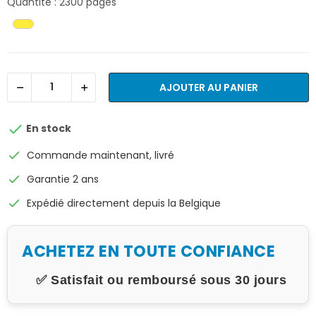
Quantité : 2300 pages
AJOUTER AU PANIER

En stock
check
Commande maintenant, livré
check
Garantie 2 ans
check
Expédié directement depuis la Belgique
ACHETEZ EN TOUTE CONFIANCE
✅ Satisfait ou remboursé sous 30 jours