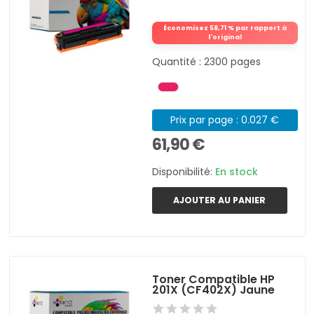
Économisez 58,71 % par rapport à
l'original
Quantité : 2300 pages
Prix par page : 0.027 €
61,90 €
Disponibilité:
En stock
AJOUTER AU PANIER
Toner Compatible HP
201X (CF402X) Jaune