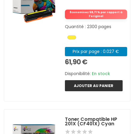
Économisez 58,71 % par rapport à
l'original
Quantité : 2300 pages
Prix par page : 0.027 €
61,90 €
Disponibilité:
En stock
AJOUTER AU PANIER
Toner Compatible HP
201X (CF401X) Cyan