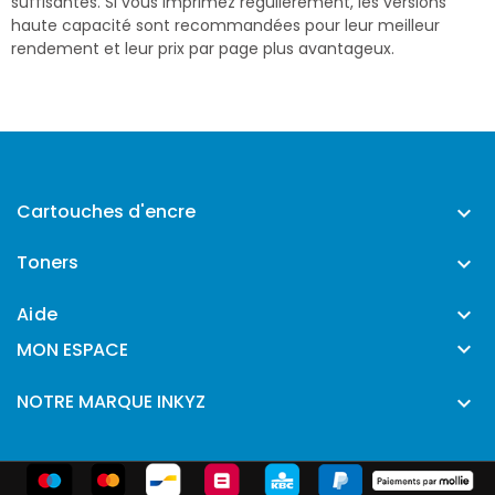
suffisantes. Si vous imprimez régulièrement, les versions
haute capacité sont recommandées pour leur meilleur
rendement et leur prix par page plus avantageux.
Cartouches d'encre

Toners

Aide


MON ESPACE
NOTRE MARQUE INKYZ
