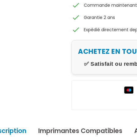
check
Commande maintenant, 
check
Garantie 2 ans
check
Expédié directement depu
ACHETEZ EN TO
✅ Satisfait ou rem
cription
Imprimantes Compatibles