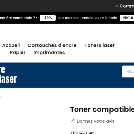
Commandez avan
remière commande ? :
-10%
sur tous nos produits avec le code
INK10
Accueil
Cartouches d'encre
Toners laser
Papier
Imprimantes
re
laser
r
Toner compatible
Donnez votre avis