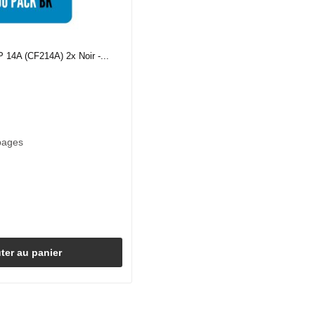
 14A (CF214A) 2x Noir -...
pages
ter au panier