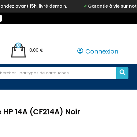
t 15h, livré demain.
Garantie à vie sur notre marqu
0
0,00 €
Connexion
 HP 14A (CF214A) Noir