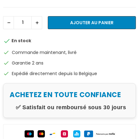
AJOUTER AU PANIER

En stock
check
Commande maintenant, livré
check
Garantie 2 ans
check
Expédié directement depuis la Belgique
ACHETEZ EN TOUTE CONFIANCE
✅ Satisfait ou remboursé sous 30 jours