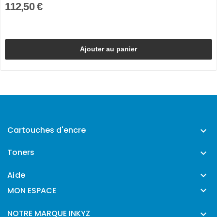
112,50 €
Ajouter au panier
Cartouches d'encre

Toners

Aide


MON ESPACE
NOTRE MARQUE INKYZ
