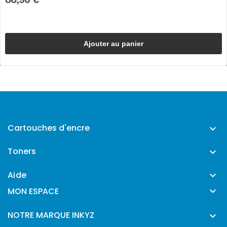
Ajouter au panier
Cartouches d'encre

Toners

Aide


MON ESPACE
NOTRE MARQUE INKYZ
