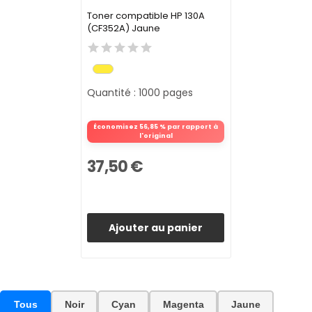
Toner compatible HP 130A
(CF352A) Jaune
Quantité : 1000 pages
Économisez 56,85 % par rapport à
l'original
37,50 €
Ajouter au panier
Tous
Noir
Cyan
Magenta
Jaune